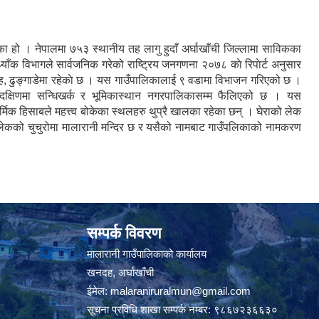
लिका हो । नेपालमा ७५३ स्थानीय तह लागु हुदाँ अर्घाखाँची जिल्लामा साविकका
याँक विभागले सार्वजनिक गरेको राष्ट्रिय जनगणना २०७८ काे रिपाेर्ट अनुसार
दह, ढुङ्गाडेमा रहेकाे छ । यस गाउँपालिकालाई ९ वडामा विभाजन गरिएको छ ।
तथा दक्षिणमा सन्धिखर्क र भूमिकास्थान नगरपालिकासम्म फैलिएको छ । यस
्मिक हिसाबले महत्त्व बोकेका स्थलहरु थुप्रै खालका रहेका छन् । घेराको लेक
ि लेकको चुचुरोमा मालारानी मन्दिर छ र यसैको नामबाट गाउँपलिकाको नामकरण
सम्पर्क विवरण
मालारानी गाउँपालिकाको कार्यालय
खनदह, अर्घाखाँची
ईमेल:
malaraniruralmun@gmail.com
सूचना प्रविधि शाखा सम्पर्क नम्बर: ९८६७२३६६३०