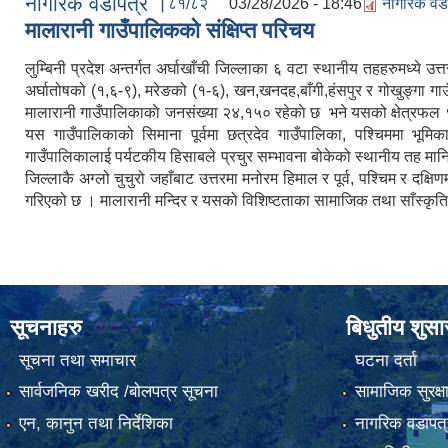
नागरिक वडापत्र ।
८१/८२
03/28/2026 - 18:46
नागरिक वड
मालारानी गाउँपालिकको संक्षिप्त परिचय
लुम्बिनी प्रदेश अन्तर्गत अर्घाखाँची जिल्लाका ६ वटा स्थानीय तहहरुमध्ये 
अर्घातोषको (१,६-९), मरेङको (१-६), खन,खनदह,बाँगी,हंसपुर र गोखुङ्गा गाउ
मालारानी गाउँपालिकाकाे जनसंख्या २४,१५० रहेकाे छ भने यसको क्षेत्रफल 
यस गाउँपालिकाको सिमाना पूर्वमा छत्रदेव गाउँपालिका, पश्चिममा भूमि
गाउँपालिकालाई पर्यटकीय हिसाबले प्रचुर सम्भावना बोकेको स्थानीय तह मानिन
जिल्लाकै अग्लो चुचुरो जहाँबाट उत्तरमा मनोरम हिमाल र पूर्व, पश्चिम र
गरिएको छ । मालारानी मन्दिर र यसको विशिष्टताका सामाजिक तथा साँस्कृतिक
सूचनाहरु
बिधुतीय शुस
सूचना तथा समाचार
घटना दर्ता
सार्वजनिक खरीद /बोलपत्र सूचना
सामाजिक सुरक्ष
एन, कानुन तथा निर्देशिका
नागरिक वडापत्