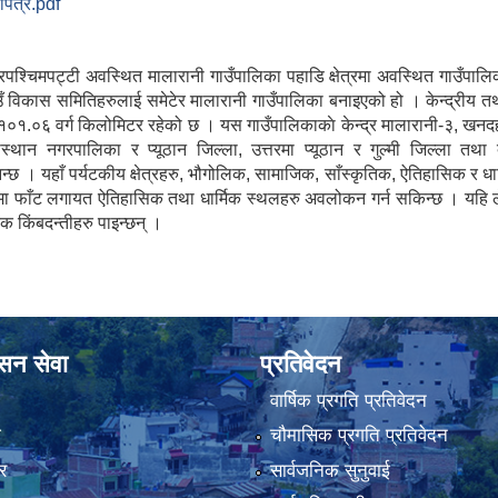
ापत्र.pdf
उत्तरपश्चिमपट्टी अवस्थित मालारानी गाउँपालिका पहाडि क्षेत्रमा अवस्थित गाउँपा
ँ विकास समितिहरुलाई समेटेर मालारानी गाउँपालिका बनाइएको हो । केन्द्रीय तथ्
१०१.०६ वर्ग किलोमिटर रहेको छ । यस गाउँपालिकाकाे केन्द्र मालारानी-३, खन
कास्थान नगरपालिका र प्यूठान जिल्ला, उत्तरमा प्यूठान र गुल्मी जिल्ला 
्छ । यहाँ पर्यटकीय क्षेत्रहरु, भौगोलिक, सामाजिक, साँस्कृतिक, ऐतिहासिक र धार
 दक्षिणमा फाँट लगायत ऐतिहासिक तथा धार्मिक स्थलहरु अवलोकन गर्न सकिन्छ । यह
 किंबदन्तीहरु पाइन्छन् ।
ासन सेवा
प्रतिवेदन
वार्षिक प्रगति प्रतिवेदन
ा
चौमासिक प्रगति प्रतिवेदन
र
सार्वजनिक सुनुवाई