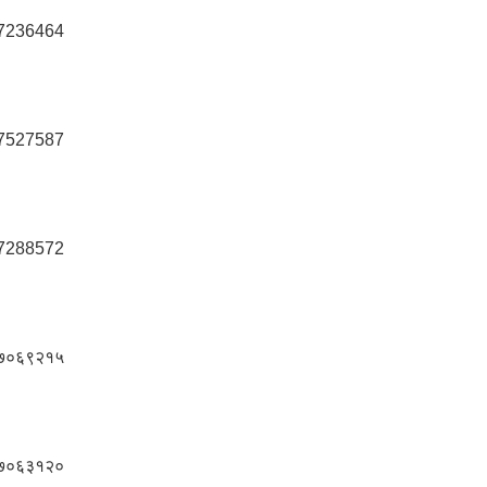
7236464
7527587
7288572
७०६९२१५
७०६३१२०