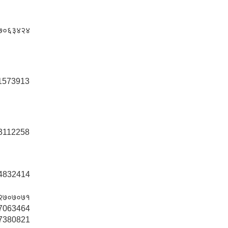
७०६३४२४
1573913
3112258
4832414
२७०७०७१
7063464
7380821