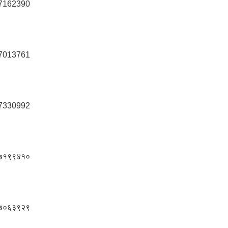
7162390
7013761
7330992
७१९९४१०
७०६३९२९