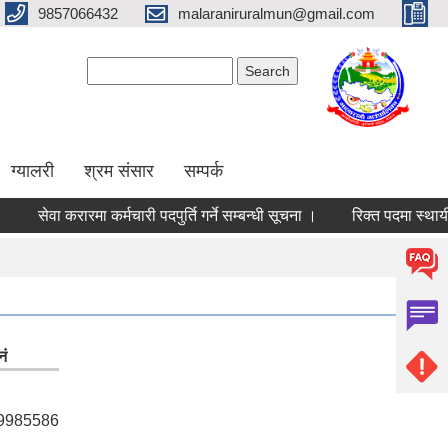
9857066432
malaraniruralmun@gmail.com
Search form
Search
ग्यालरी
श्रम संसार
सम्पर्क
ेवा करारमा कर्मचारी पदपुर्ति गर्ने सम्बन्धी सूचना ।
रिक्त पदमा स्थायी शिक्षक
नं
9985586