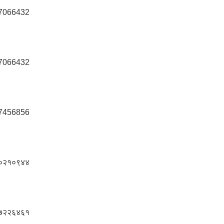
7066432
7066432
7456856
०२१०९४४
७२२६४६१