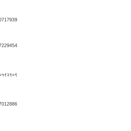
0717939
7229454
०५९२९०९
7012886