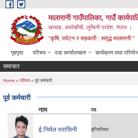
Skip to main content
मालारानी गाउँपालिका, गाउँ कार्यपा
खनदह, अर्घाखाँची, लुम्बिनी प्रदेश, नेपाल ।
"कृषि, पर्यटन र सहकारी : समृद्ध मालारानी "
गृहपृष्ठ
परिचय
वडा कार्यालयहरु
कार्यक्रम तथा परियो
समाचार
You are here
Home
»
परिचय
» पूर्व कर्मचारी
पूर्व कर्मचारी
नाम
पद
ई.निर्मल मरासिनी
इन्जिनियर