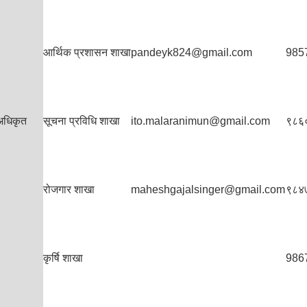
आर्थिक प्रशासन शाखा
pandeyk824@gmail.com
985
 अधिकृत
सूचना प्रविधि शाखा
ito.malaranimun@gmail.com
९८६
रोजगार शाखा
maheshgajalsinger@gmail.com
९८४
कृर्षि शाखा
986