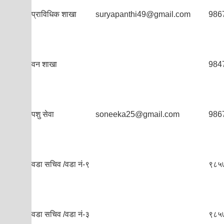
प्राविधिक शाखा
suryapanthi49@gmail.com
986
वन शाखा
984
पशु सेवा
soneeka25@gmail.com
986
वडा सचिव /वडा नं-९
९८५
वडा सचिव /वडा नं-३
९८५