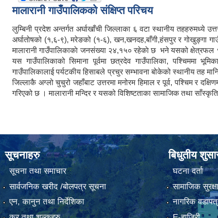
मालारानी गाउँपालिकको संक्षिप्त परिचय
लुम्बिनी प्रदेश अन्तर्गत अर्घाखाँची जिल्लाका ६ वटा स्थानीय तहहरुमध्ये 
अर्घातोषको (१,६-९), मरेङको (१-६), खन,खनदह,बाँगी,हंसपुर र गोखुङ्गा गाउ
मालारानी गाउँपालिकाकाे जनसंख्या २४,१५० रहेकाे छ भने यसको क्षेत्रफल 
यस गाउँपालिकाको सिमाना पूर्वमा छत्रदेव गाउँपालिका, पश्चिममा भूमि
गाउँपालिकालाई पर्यटकीय हिसाबले प्रचुर सम्भावना बोकेको स्थानीय तह मानिन
जिल्लाकै अग्लो चुचुरो जहाँबाट उत्तरमा मनोरम हिमाल र पूर्व, पश्चिम र
गरिएको छ । मालारानी मन्दिर र यसको विशिष्टताका सामाजिक तथा साँस्कृतिक
सूचनाहरु
बिधुतीय शुस
सूचना तथा समाचार
घटना दर्ता
सार्वजनिक खरीद /बोलपत्र सूचना
सामाजिक सुरक्ष
एन, कानुन तथा निर्देशिका
नागरिक वडापत्
कर तथा शुल्कहरु
E-हाजिरी