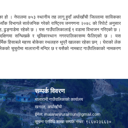
लिका हो । नेपालमा ७५३ स्थानीय तह लागु हुदाँ अर्घाखाँची जिल्लामा साविकका
याँक विभागले सार्वजनिक गरेको राष्ट्रिय जनगणना २०७८ काे रिपाेर्ट अनुसार
दह, ढुङ्गाडेमा रहेकाे छ । यस गाउँपालिकालाई ९ वडामा विभाजन गरिएको छ ।
तथा दक्षिणमा सन्धिखर्क र भूमिकास्थान नगरपालिकासम्म फैलिएको छ । यस
्मिक हिसाबले महत्त्व बोकेका स्थलहरु थुप्रै खालका रहेका छन् । घेराको लेक
ि लेकको चुचुरोमा मालारानी मन्दिर छ र यसैको नामबाट गाउँपलिकाको नामकरण
सम्पर्क विवरण
मालारानी गाउँपालिकाको कार्यालय
खनदह, अर्घाखाँची
ईमेल:
malaraniruralmun@gmail.com
सूचना प्रविधि शाखा सम्पर्क नम्बर: ९८६७२३६६३०