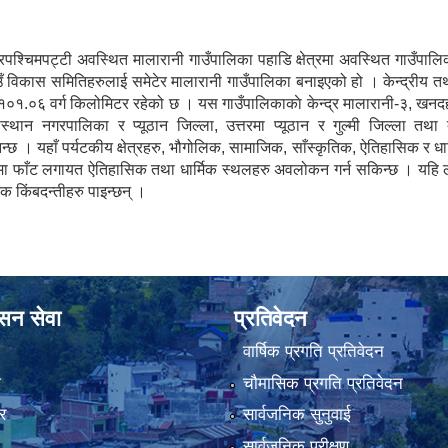
उत्तरपश्चिमपट्टी अवस्थित मालारानी गाउँपालिका पहाडि क्षेत्रमा अवस्थित गाउँपा
ँ विकास समितिहरुलाई समेटेर मालारानी गाउँपालिका बनाइएको हो । केन्द्रीय तथ्
१०१.०६ वर्ग किलोमिटर रहेको छ । यस गाउँपालिकाकाे केन्द्र मालारानी-३, खन
कास्थान नगरपालिका र प्यूठान जिल्ला, उत्तरमा प्यूठान र गुल्मी जिल्ला 
्छ । यहाँ पर्यटकीय क्षेत्रहरु, भौगोलिक, सामाजिक, साँस्कृतिक, ऐतिहासिक र धार
 दक्षिणमा फाँट लगायत ऐतिहासिक तथा धार्मिक स्थलहरु अवलोकन गर्न सकिन्छ । यह
 किंबदन्तीहरु पाइन्छन् ।
ासन सेवा
प्रतिवेदन
वार्षिक प्रगति प्रतिवेदन
ा
चौमासिक प्रगति प्रतिवेदन
र
सार्वजनिक सुनुवाई
सार्वजनिक परीक्षण