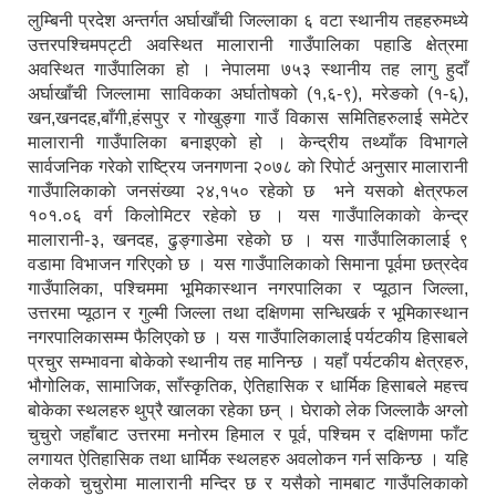
लुम्बिनी प्रदेश अन्तर्गत अर्घाखाँची जिल्लाका ६ वटा स्थानीय तहहरुमध्ये
उत्तरपश्चिमपट्टी अवस्थित मालारानी गाउँपालिका पहाडि क्षेत्रमा
अवस्थित गाउँपालिका हो । नेपालमा ७५३ स्थानीय तह लागु हुदाँ
अर्घाखाँची जिल्लामा साविकका अर्घातोषको (१,६-९), मरेङको (१-६),
खन,खनदह,बाँगी,हंसपुर र गोखुङ्गा गाउँ विकास समितिहरुलाई समेटेर
मालारानी गाउँपालिका बनाइएको हो । केन्द्रीय तथ्याँक विभागले
सार्वजनिक गरेको राष्ट्रिय जनगणना २०७८ काे रिपाेर्ट अनुसार मालारानी
गाउँपालिकाकाे जनसंख्या २४,१५० रहेकाे छ भने यसको क्षेत्रफल
१०१.०६ वर्ग किलोमिटर रहेको छ । यस गाउँपालिकाकाे केन्द्र
मालारानी-३, खनदह, ढुङ्गाडेमा रहेकाे छ । यस गाउँपालिकालाई ९
वडामा विभाजन गरिएको छ । यस गाउँपालिकाको सिमाना पूर्वमा छत्रदेव
गाउँपालिका, पश्चिममा भूमिकास्थान नगरपालिका र प्यूठान जिल्ला,
उत्तरमा प्यूठान र गुल्मी जिल्ला तथा दक्षिणमा सन्धिखर्क र भूमिकास्थान
नगरपालिकासम्म फैलिएको छ । यस गाउँपालिकालाई पर्यटकीय हिसाबले
प्रचुर सम्भावना बोकेको स्थानीय तह मानिन्छ । यहाँ पर्यटकीय क्षेत्रहरु,
भौगोलिक, सामाजिक, साँस्कृतिक, ऐतिहासिक र धार्मिक हिसाबले महत्त्व
बोकेका स्थलहरु थुप्रै खालका रहेका छन् । घेराको लेक जिल्लाकै अग्लो
चुचुरो जहाँबाट उत्तरमा मनोरम हिमाल र पूर्व, पश्चिम र दक्षिणमा फाँट
लगायत ऐतिहासिक तथा धार्मिक स्थलहरु अवलोकन गर्न सकिन्छ । यहि
लेकको चुचुरोमा मालारानी मन्दिर छ र यसैको नामबाट गाउँपलिकाको
नेपाल सरकारबाट नियमित रुपमा अनुदनान पाउने सामुदायिक विधालयहरु ।