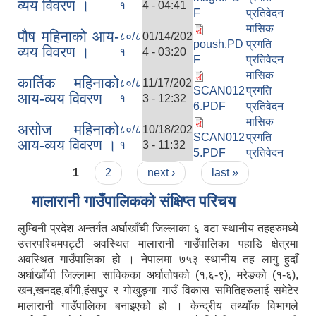
व्यय विवरण ।
१
4 - 04:41
F
प्रतिवेदन
मासिक
पौष महिनाको आय-
८०/८
01/14/202
poush.PD
प्रगति
व्यय विवरण ।
१
4 - 03:20
F
प्रतिवेदन
मासिक
कार्तिक महिनाको
८०/८
11/17/202
SCAN012
प्रगति
आय-व्यय विवरण
१
3 - 12:32
6.PDF
प्रतिवेदन
मासिक
असोज महिनाको
८०/८
10/18/202
SCAN012
प्रगति
आय-व्यय विवरण ।
१
3 - 11:32
5.PDF
प्रतिवेदन
Pages
1
2
next ›
last »
मालारानी गाउँपालिकको संक्षिप्त परिचय
लुम्बिनी प्रदेश अन्तर्गत अर्घाखाँची जिल्लाका ६ वटा स्थानीय तहहरुमध्ये
उत्तरपश्चिमपट्टी अवस्थित मालारानी गाउँपालिका पहाडि क्षेत्रमा
अवस्थित गाउँपालिका हो । नेपालमा ७५३ स्थानीय तह लागु हुदाँ
अर्घाखाँची जिल्लामा साविकका अर्घातोषको (१,६-९), मरेङको (१-६),
खन,खनदह,बाँगी,हंसपुर र गोखुङ्गा गाउँ विकास समितिहरुलाई समेटेर
मालारानी गाउँपालिका बनाइएको हो । केन्द्रीय तथ्याँक विभागले