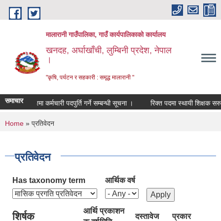
Skip to main content
मालारानी गाउँपालिका, गाउँ कार्यपालिकाको कार्यालय
खनदह, अर्घाखाँची, लुम्बिनी प्रदेश, नेपाल
।
"कृषि, पर्यटन र सहकारी : समृद्ध मालारानी "
समाचार
सेवा करारमा कर्मचारी पदपुर्ति गर्ने सम्बन्धी सूचना ।
रिक्त पदमा स्थायी शिक्षक सरुवा स
You are here
Home
» प्रतिवेदन
प्रतिवेदन
Has taxonomy term
आर्थिक वर्ष
आर्थि
प्रकाशन
शिर्षक
दस्तावेज
प्रकार