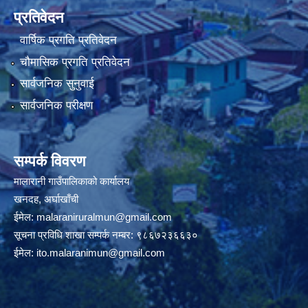
प्रतिवेदन
वार्षिक प्रगति प्रतिवेदन
चौमासिक प्रगति प्रतिवेदन
सार्वजनिक सुनुवाई
सार्वजनिक परीक्षण
सम्पर्क विवरण
मालारानी गाउँपालिकाको कार्यालय
खनदह, अर्घाखाँची
ईमेल:
malaraniruralmun@gmail.com
सूचना प्रविधि शाखा सम्पर्क नम्बर: ९८६७२३६६३०
ईमेल:
ito.malaranimun@gmail.com