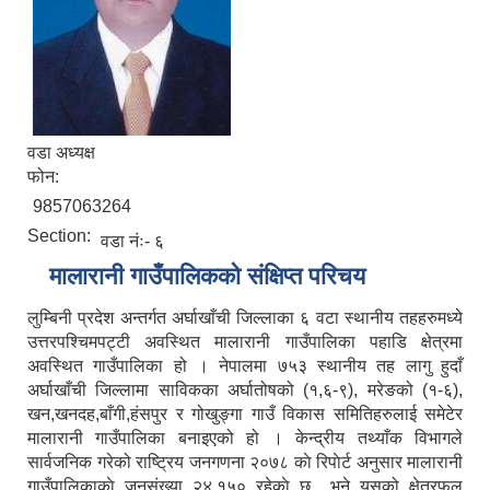
वडा अध्यक्ष
फोन:
9857063264
Section:
वडा नंः- ६
मालारानी गाउँपालिकको संक्षिप्त परिचय
लुम्बिनी प्रदेश अन्तर्गत अर्घाखाँची जिल्लाका ६ वटा स्थानीय तहहरुमध्ये
उत्तरपश्चिमपट्टी अवस्थित मालारानी गाउँपालिका पहाडि क्षेत्रमा
अवस्थित गाउँपालिका हो । नेपालमा ७५३ स्थानीय तह लागु हुदाँ
अर्घाखाँची जिल्लामा साविकका अर्घातोषको (१,६-९), मरेङको (१-६),
खन,खनदह,बाँगी,हंसपुर र गोखुङ्गा गाउँ विकास समितिहरुलाई समेटेर
मालारानी गाउँपालिका बनाइएको हो । केन्द्रीय तथ्याँक विभागले
सार्वजनिक गरेको राष्ट्रिय जनगणना २०७८ काे रिपाेर्ट अनुसार मालारानी
गाउँपालिकाकाे जनसंख्या २४,१५० रहेकाे छ भने यसको क्षेत्रफल
नेपाल सरकारबाट नियमित रुपमा अनुदनान पाउने सामुदायिक विधालयहरु ।