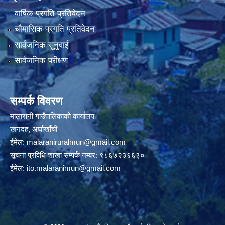
वार्षिक प्रगति प्रतिवेदन
चौमासिक प्रगति प्रतिवेदन
सार्वजनिक सुनुवाई
सार्वजनिक परीक्षण
सम्पर्क विवरण
मालारानी गाउँपालिकाको कार्यालय
खनदह, अर्घाखाँची
ईमेल:
malaraniruralmun@gmail.com
सूचना प्रविधि शाखा सम्पर्क नम्बर: ९८६७२३६६३०
ईमेल:
ito.malaranimun@gmail.com