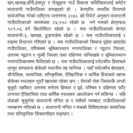
खन,खनदह,बाँगी,हंसपुर र गोखुङ्गा गाउँ विकास समितिहरुलाई समेटेर
मालारानी गाउँपालिका बनाइएको हो । केन्द्रीय तथ्याँक विभागले
सार्वजनिक गरेको राष्ट्रिय जनगणना २०७८ काे रिपाेर्ट अनुसार मालारानी
गाउँपालिकाकाे जनसंख्या २४,१५० रहेकाे छ भने यसको क्षेत्रफल
१०१.०६ वर्ग किलोमिटर रहेको छ । यस गाउँपालिकाकाे केन्द्र
मालारानी-३, खनदह, ढुङ्गाडेमा रहेकाे छ । यस गाउँपालिकालाई ९
वडामा विभाजन गरिएको छ । यस गाउँपालिकाको सिमाना पूर्वमा छत्रदेव
गाउँपालिका, पश्चिममा भूमिकास्थान नगरपालिका र प्यूठान जिल्ला,
उत्तरमा प्यूठान र गुल्मी जिल्ला तथा दक्षिणमा सन्धिखर्क र भूमिकास्थान
नगरपालिकासम्म फैलिएको छ । यस गाउँपालिकालाई पर्यटकीय हिसाबले
प्रचुर सम्भावना बोकेको स्थानीय तह मानिन्छ । यहाँ पर्यटकीय क्षेत्रहरु,
भौगोलिक, सामाजिक, साँस्कृतिक, ऐतिहासिक र धार्मिक हिसाबले महत्त्व
बोकेका स्थलहरु थुप्रै खालका रहेका छन् । घेराको लेक जिल्लाकै अग्लो
चुचुरो जहाँबाट उत्तरमा मनोरम हिमाल र पूर्व, पश्चिम र दक्षिणमा फाँट
लगायत ऐतिहासिक तथा धार्मिक स्थलहरु अवलोकन गर्न सकिन्छ । यहि
लेकको चुचुरोमा मालारानी मन्दिर छ र यसैको नामबाट गाउँपलिकाको
नामकरण गरिएको छ । मालारानी मन्दिर र यसको विशिष्टताका सामाजिक
तथा साँस्कृतिक किंबदन्तीहरु पाइन्छन् ।