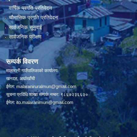
वार्षिक प्रगति प्रतिवेदन
चौमासिक प्रगति प्रतिवेदन
सार्वजनिक सुनुवाई
सार्वजनिक परीक्षण
सम्पर्क विवरण
मालारानी गाउँपालिकाको कार्यालय
खनदह, अर्घाखाँची
ईमेल:
malaraniruralmun@gmail.com
सूचना प्रविधि शाखा सम्पर्क नम्बर: ९८६७२३६६३०
ईमेल:
ito.malaranimun@gmail.com