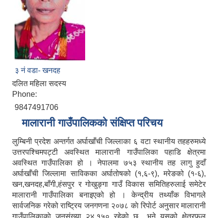
३ नं वडा- खनदह
दलित महिला सदस्य
Phone:
9847491706
मालारानी गाउँपालिकको संक्षिप्त परिचय
लुम्बिनी प्रदेश अन्तर्गत अर्घाखाँची जिल्लाका ६ वटा स्थानीय तहहरुमध्ये
उत्तरपश्चिमपट्टी अवस्थित मालारानी गाउँपालिका पहाडि क्षेत्रमा
अवस्थित गाउँपालिका हो । नेपालमा ७५३ स्थानीय तह लागु हुदाँ
अर्घाखाँची जिल्लामा साविकका अर्घातोषको (१,६-९), मरेङको (१-६),
खन,खनदह,बाँगी,हंसपुर र गोखुङ्गा गाउँ विकास समितिहरुलाई समेटेर
मालारानी गाउँपालिका बनाइएको हो । केन्द्रीय तथ्याँक विभागले
सार्वजनिक गरेको राष्ट्रिय जनगणना २०७८ काे रिपाेर्ट अनुसार मालारानी
गाउँपालिकाकाे जनसंख्या २४,१५० रहेकाे छ भने यसको क्षेत्रफल
नेपाल सरकारबाट नियमित रुपमा अनुदनान पाउने सामुदायिक विधालयहरु ।