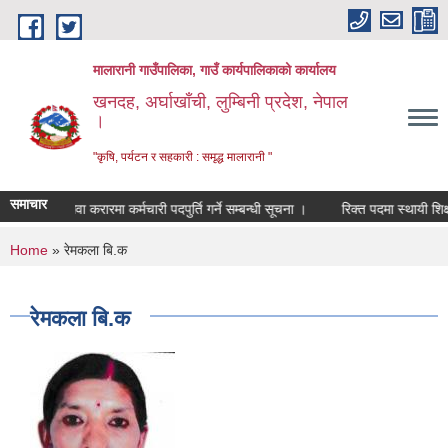
Skip to main content
मालारानी गाउँपालिका, गाउँ कार्यपालिकाको कार्यालय
खनदह, अर्घाखाँची, लुम्बिनी प्रदेश, नेपाल
।
"कृषि, पर्यटन र सहकारी : समृद्ध मालारानी "
समाचार
सेवा करारमा कर्मचारी पदपुर्ति गर्ने सम्बन्धी सूचना ।
रिक्त पदमा स्थायी शिक्षक
You are here
Home
» रेमकला बि.क
रेमकला बि.क