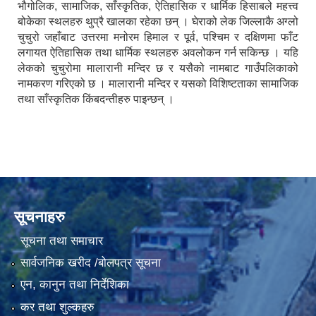
भौगोलिक, सामाजिक, साँस्कृतिक, ऐतिहासिक र धार्मिक हिसाबले महत्त्व
बोकेका स्थलहरु थुप्रै खालका रहेका छन् । घेराको लेक जिल्लाकै अग्लो
चुचुरो जहाँबाट उत्तरमा मनोरम हिमाल र पूर्व, पश्चिम र दक्षिणमा फाँट
लगायत ऐतिहासिक तथा धार्मिक स्थलहरु अवलोकन गर्न सकिन्छ । यहि
लेकको चुचुरोमा मालारानी मन्दिर छ र यसैको नामबाट गाउँपलिकाको
नामकरण गरिएको छ । मालारानी मन्दिर र यसको विशिष्टताका सामाजिक
तथा साँस्कृतिक किंबदन्तीहरु पाइन्छन् ।
सूचनाहरु
सूचना तथा समाचार
सार्वजनिक खरीद /बोलपत्र सूचना
एन, कानुन तथा निर्देशिका
कर तथा शुल्कहरु