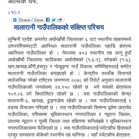
आर्थिक वर्ष:
८१/८२
मालारानी गाउँपालिकको संक्षिप्त परिचय
लुम्बिनी प्रदेश अन्तर्गत अर्घाखाँची जिल्लाका ६ वटा स्थानीय तहहरुमध्ये
उत्तरपश्चिमपट्टी अवस्थित मालारानी गाउँपालिका पहाडि क्षेत्रमा
अवस्थित गाउँपालिका हो । नेपालमा ७५३ स्थानीय तह लागु हुदाँ
अर्घाखाँची जिल्लामा साविकका अर्घातोषको (१,६-९), मरेङको (१-६),
खन,खनदह,बाँगी,हंसपुर र गोखुङ्गा गाउँ विकास समितिहरुलाई समेटेर
मालारानी गाउँपालिका बनाइएको हो । केन्द्रीय तथ्याँक विभागले
सार्वजनिक गरेको राष्ट्रिय जनगणना २०७८ काे रिपाेर्ट अनुसार मालारानी
गाउँपालिकाकाे जनसंख्या २४,१५० रहेकाे छ भने यसको क्षेत्रफल
१०१.०६ वर्ग किलोमिटर रहेको छ । यस गाउँपालिकाकाे केन्द्र
मालारानी-३, खनदह, ढुङ्गाडेमा रहेकाे छ । यस गाउँपालिकालाई ९
वडामा विभाजन गरिएको छ । यस गाउँपालिकाको सिमाना पूर्वमा छत्रदेव
गाउँपालिका, पश्चिममा भूमिकास्थान नगरपालिका र प्यूठान जिल्ला,
उत्तरमा प्यूठान र गुल्मी जिल्ला तथा दक्षिणमा सन्धिखर्क र भूमिकास्थान
नगरपालिकासम्म फैलिएको छ । यस गाउँपालिकालाई पर्यटकीय हिसाबले
प्रचुर सम्भावना बोकेको स्थानीय तह मानिन्छ । यहाँ पर्यटकीय क्षेत्रहरु,