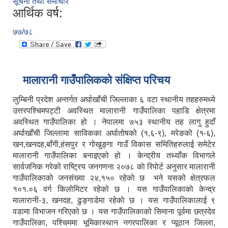
सूचना तथा समाचार
आर्थिक वर्ष:
७७/७८
मालारानी गाउँपालिकको संक्षिप्त परिचय
लुम्बिनी प्रदेश अन्तर्गत अर्घाखाँची जिल्लाका ६ वटा स्थानीय तहहरुमध्ये
उत्तरपश्चिमपट्टी अवस्थित मालारानी गाउँपालिका पहाडि क्षेत्रमा
अवस्थित गाउँपालिका हो । नेपालमा ७५३ स्थानीय तह लागु हुदाँ
अर्घाखाँची जिल्लामा साविकका अर्घातोषको (१,६-९), मरेङको (१-६),
खन,खनदह,बाँगी,हंसपुर र गोखुङ्गा गाउँ विकास समितिहरुलाई समेटेर
मालारानी गाउँपालिका बनाइएको हो । केन्द्रीय तथ्याँक विभागले
सार्वजनिक गरेको राष्ट्रिय जनगणना २०७८ काे रिपाेर्ट अनुसार मालारानी
गाउँपालिकाकाे जनसंख्या २४,१५० रहेकाे छ भने यसको क्षेत्रफल
१०१.०६ वर्ग किलोमिटर रहेको छ । यस गाउँपालिकाकाे केन्द्र
मालारानी-३, खनदह, ढुङ्गाडेमा रहेकाे छ । यस गाउँपालिकालाई ९
वडामा विभाजन गरिएको छ । यस गाउँपालिकाको सिमाना पूर्वमा छत्रदेव
गाउँपालिका, पश्चिममा भूमिकास्थान नगरपालिका र प्यूठान जिल्ला,