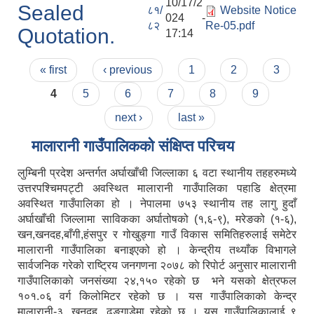
10/17/2
Sealed
८१/
Website Notice
024 -
८२
Re-05.pdf
Quotation.
17:14
Pages
« first
‹ previous
1
2
3
4
5
6
7
8
9
next ›
last »
मालारानी गाउँपालिकको संक्षिप्त परिचय
लुम्बिनी प्रदेश अन्तर्गत अर्घाखाँची जिल्लाका ६ वटा स्थानीय तहहरुमध्ये
उत्तरपश्चिमपट्टी अवस्थित मालारानी गाउँपालिका पहाडि क्षेत्रमा
अवस्थित गाउँपालिका हो । नेपालमा ७५३ स्थानीय तह लागु हुदाँ
अर्घाखाँची जिल्लामा साविकका अर्घातोषको (१,६-९), मरेङको (१-६),
खन,खनदह,बाँगी,हंसपुर र गोखुङ्गा गाउँ विकास समितिहरुलाई समेटेर
मालारानी गाउँपालिका बनाइएको हो । केन्द्रीय तथ्याँक विभागले
सार्वजनिक गरेको राष्ट्रिय जनगणना २०७८ काे रिपाेर्ट अनुसार मालारानी
गाउँपालिकाकाे जनसंख्या २४,१५० रहेकाे छ भने यसको क्षेत्रफल
१०१.०६ वर्ग किलोमिटर रहेको छ । यस गाउँपालिकाकाे केन्द्र
मालारानी-३, खनदह, ढुङ्गाडेमा रहेकाे छ । यस गाउँपालिकालाई ९