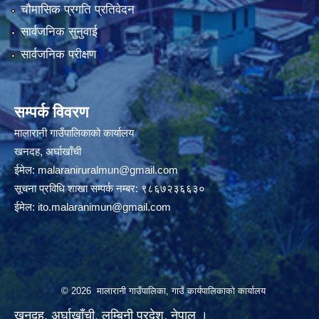
चौमासिक प्रगति प्रतिवेदन
सार्वजनिक सुनुवाई
सार्वजनिक परीक्षण
सम्पर्क विवरण
मालारानी गाउँपालिकाको कार्यालय
खनदह, अर्घाखाँची
ईमेल:
malaraniruralmun@gmail.com
सूचना प्रविधि शाखा सम्पर्क नम्बर: ९८६७२३६६३०
ईमेल:
ito.malaranimun@gmail.com
© 2026 मालारानी गाउँपालिका, गाउँ कार्यपालिकाको कार्यालय
खनदह, अर्घाखाँची, लुम्बिनी प्रदेश, नेपाल ।