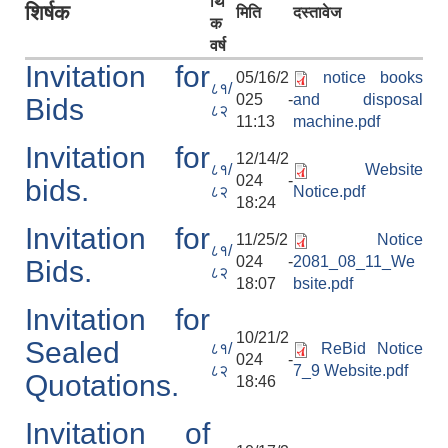
र्थि
शिर्षक
मिति
दस्तावेज
क
वर्ष
Invitation for
05/16/2
notice books
८१/
025 -
and disposal
Bids
८२
11:13
machine.pdf
Invitation for
12/14/2
८१/
Website
024 -
bids.
८२
Notice.pdf
18:24
Invitation for
11/25/2
Notice
८१/
024 -
2081_08_11_We
Bids.
८२
18:07
bsite.pdf
Invitation for
10/21/2
Sealed
८१/
ReBid Notice
024 -
८२
7_9 Website.pdf
Quotations.
18:46
Invitation of
नेपाल सरकारबाट नियमित रुपमा अनुदनान पाउने सामुदायिक विधालयहरु ।