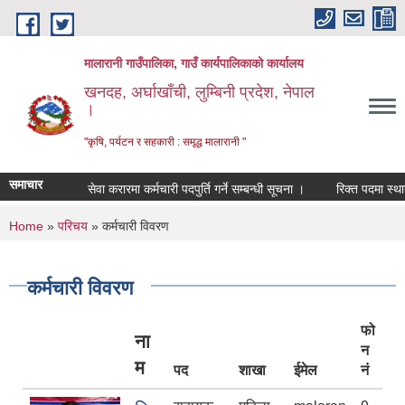
Skip to main content
मालारानी गाउँपालिका, गाउँ कार्यपालिकाको कार्यालय
खनदह, अर्घाखाँची, लुम्बिनी प्रदेश, नेपाल
।
"कृषि, पर्यटन र सहकारी : समृद्ध मालारानी "
समाचार
सेवा करारमा कर्मचारी पदपुर्ति गर्ने सम्बन्धी सूचना ।
रिक्त पदमा स्थायी शि
You are here
Home
»
परिचय
» कर्मचारी विवरण
कर्मचारी विवरण
फो
ना
न
म
पद
शाखा
ईमेल
नं