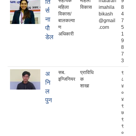
सहायक
महिला
malaran
9
ति
महिला
विकास
imahila
8
र्स
विकास/
bikash
4
ना
बालकल्या
@gmail
7
पाै
ण
.com
5
अधिकारी
1
डेल
9
8
7
3
सब.
प्राविधि
९
अ
इन्जिनियर
क
८
नि
शाखा
४
ल
०
पुन
४
९
७
९
९
०
नेपाल सरकारबाट नियमित रुपमा अनुदनान पाउने सामुदायिक विधालयहरु ।