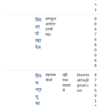
५
३
कम्प्युटर
9
विम
अपरेटर
8
ला
(पाचौ
4
पो
तह)
7
ख्र
8
8
रेल
0
9
6
8
सहायक
भूमी
bhumis
9
दिप
चौथौ
तथा
akha@
7
च
सहका
gmail.c
4
न्द्र
री
om
5
भु
9
1
सा