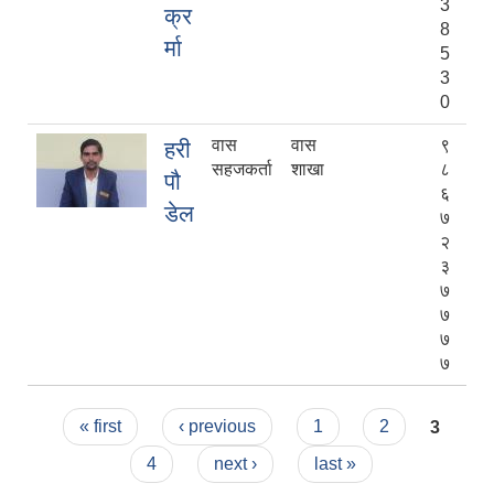
3
क्र
8
र्मा
5
3
0
वास
वास
९
हरी
सहजकर्ता
शाखा
८
पौ
६
डेल
७
२
३
७
७
७
७
Pages
« first
‹ previous
1
2
3
4
next ›
last »