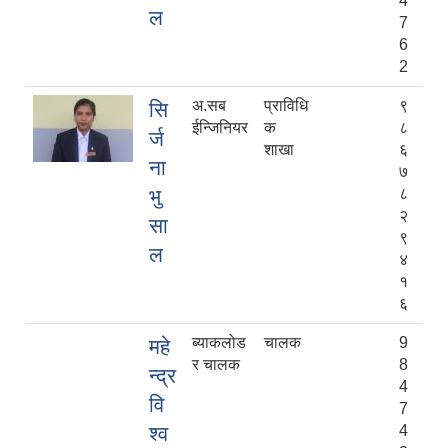
4
ल
7
6
2
अ.सब
प्राविधि
९
सि
ईन्जिनियर
क
८
र्ज
शाखा
६
ना
७
भु
८
२
सा
९
ल
४
१
६
ब्याकलोड
चालक
9
महे
र चालक
8
न्द्र
4
वि
7
श्व
4