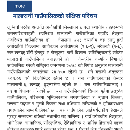
more
मालारानी गाउँपालिकको संक्षिप्त परिचय
लुम्बिनी प्रदेश अन्तर्गत अर्घाखाँची जिल्लाका ६ वटा स्थानीय तहहरुमध्ये
उत्तरपश्चिमपट्टी अवस्थित मालारानी गाउँपालिका पहाडि क्षेत्रमा
अवस्थित गाउँपालिका हो । नेपालमा ७५३ स्थानीय तह लागु हुदाँ
अर्घाखाँची जिल्लामा साविकका अर्घातोषको (१,६-९), मरेङको (१-६),
खन,खनदह,बाँगी,हंसपुर र गोखुङ्गा गाउँ विकास समितिहरुलाई समेटेर
मालारानी गाउँपालिका बनाइएको हो । केन्द्रीय तथ्याँक विभागले
सार्वजनिक गरेको राष्ट्रिय जनगणना २०७८ काे रिपाेर्ट अनुसार मालारानी
गाउँपालिकाकाे जनसंख्या २४,१५० रहेकाे छ भने यसको क्षेत्रफल
१०१.०६ वर्ग किलोमिटर रहेको छ । यस गाउँपालिकाकाे केन्द्र
मालारानी-३, खनदह, ढुङ्गाडेमा रहेकाे छ । यस गाउँपालिकालाई ९
वडामा विभाजन गरिएको छ । यस गाउँपालिकाको सिमाना पूर्वमा छत्रदेव
गाउँपालिका, पश्चिममा भूमिकास्थान नगरपालिका र प्यूठान जिल्ला,
उत्तरमा प्यूठान र गुल्मी जिल्ला तथा दक्षिणमा सन्धिखर्क र भूमिकास्थान
नगरपालिकासम्म फैलिएको छ । यस गाउँपालिकालाई पर्यटकीय हिसाबले
प्रचुर सम्भावना बोकेको स्थानीय तह मानिन्छ । यहाँ पर्यटकीय क्षेत्रहरु,
भौगोलिक, सामाजिक, साँस्कृतिक, ऐतिहासिक र धार्मिक हिसाबले महत्त्व
बोकेका स्थलहरु थुप्रै खालका रहेका छन् । घेराको लेक जिल्लाकै अग्लो