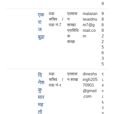
9
वडा
प्रशास
malaran
9
एक
सचिव /
न
iwardnu
8
रा
वडा नं-7
शाखा/
m7@g
6
ज
प्राविधि
mail.co
8
बुढा
क
m
2
शाखा
2
5
6
3
5
वडा
प्रशास
dineshs
९
दि
सचिव /
न शाखा
ingh205
८
नेश
वडा नं-९
70901
४
कु
@gmail
०
मार
.com
८
६
मह
२
तो
१