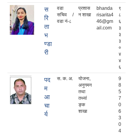
वडा
प्रशास
bhanda
९
स
सचिव /
न शाखा
risarita4
८
रि
वडा नं-८
46@gm
६
ता
ail.com
३
भ
३
३
ण्डा
०
री
४
४
६
स. क. अ.
योजना,
9
पद
अनुगमन
8
म
तथा
5
आ
तथ्यां
7
चा
ङ्क
0
शाखा
6
र्य
3
0
4